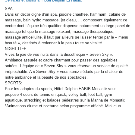
Services et loisirs à l’hôtel Delphin El Habib:
SPA:
Dans un décor digne d’un spa, piscine chauffée, hammam, cabine de
massage, bain hydro massage, jet d’eau, … composent également ce
centre dont l’équipe très qualifier dispense notamment un large panel de
massage tel que le massage relaxant, massage thérapeutique,
massage anticellulite, il faut par ailleurs se laisser tenter par le « menu
beauté », destinés à redonner à la peau toute sa vitalité.
NIGHT LIFE:
Vivez la joie de vos nuits dans la discothèque « Seven Sky ».
Ambiance assurée et cadre charmant pour passer des agréables
soirées. L’équipe de « Seven Sky » vous réserve un service de qualité
irréprochable. A « Seven Sky » vous serez séduits par la chaleur de
notre ambiance et la beauté de nos spectacles.
SPORTS:
Pour les adaptes du sports, Hôtel Delphin HABIB Monastir vous
propose 4 cours de tennis en quick, volley ball, foot ball, gym
aquatique, stretching et balades pédestres sur la Marina de Monastir.
*Animations diurne et nocturne selon programme affiché. Mini club.