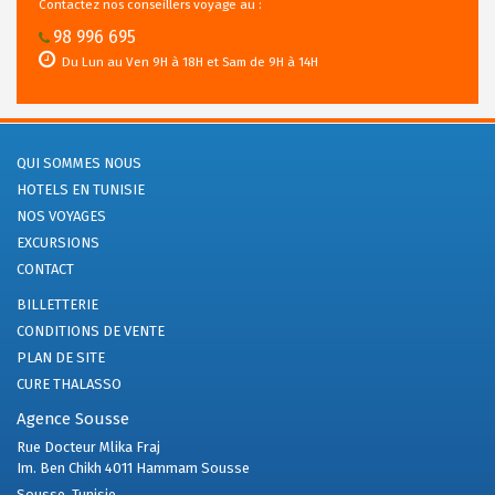
Contactez nos conseillers voyage au :
98 996 695
Du Lun au Ven 9H à 18H et Sam de 9H à 14H
QUI SOMMES NOUS
HOTELS EN TUNISIE
NOS VOYAGES
EXCURSIONS
CONTACT
BILLETTERIE
CONDITIONS DE VENTE
PLAN DE SITE
CURE THALASSO
Agence Sousse
Rue Docteur Mlika Fraj
Im. Ben Chikh 4011 Hammam Sousse
Sousse, Tunisie